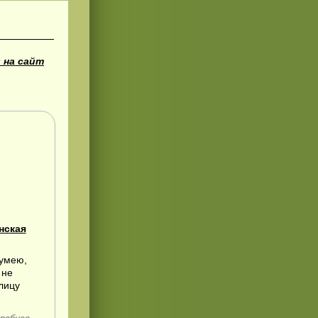
 на сайт
нская
 умею,
 не
лицу