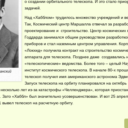
о создании орбитального телескопа. И это стало прио
задачей.
Над «Хабблом» трудилось множество учреждений и в
Так, Космический центр Маршалла отвечал за разрабо
проектирование и строительство. Центр космических 
Годдарда занимался общим руководством разработко
приборов и стал наземным центром управления. Кор
«Локхид» получила контракт на строительство космич
аппарата для телескопа. Позднее даже создавались 
«телескопические» ведомства. Более того – целый Н
институт космического телескопа. В начале 80-х прош
анский
телескоп получил имя американского астронома Эдви
Запуск телескопа на орбиту планировался на октябрь 
 несколько лет из-за катастрофы «Челленджера», которая приоста
 Зато «Хаббл» был значительно усовершенствован. И вот 25 апреля
 вывел телескоп на расчетную орбиту.