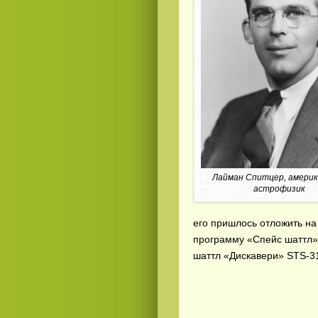
Смотреть
видео
онлайн
Лайман Спитцер, америк
астрофизик
его пришлось отложить на
программу «Спейс шаттл».
шаттл «Дискавери» STS-31