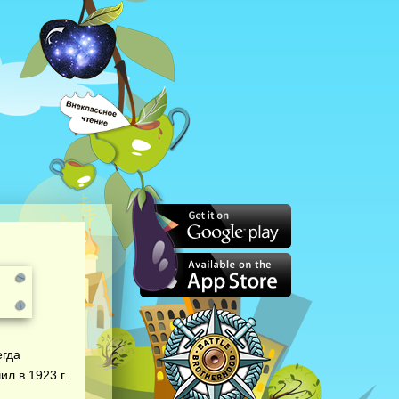
егда
л в 1923 г.