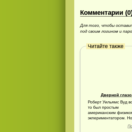
Комментарии (0
Для того, чтобы остав
под своим логином и пар
Читайте также
Дверной глазо
Роберт Уильямс Вуд в
то был простым
американским физико
экпериментатором. Но 
По