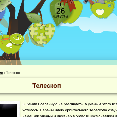
Чт
26
августа
ие
»
Телескоп
Телескоп
С Земли Вселенную не разглядеть. А ученым этого вс
хотелось. Первым идею орбитального телескопа озвучи
немецкий ученый и инженер в области космонавтики и