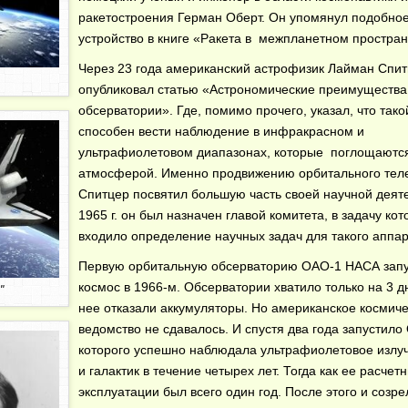
ракетостроения Герман Оберт. Он упомянул подобно
устройство в книге «Ракета в межпланетном простран
Через 23 года американский астрофизик Лайман Спи
опубликовал статью «Астрономические преимущества
обсерватории». Где, помимо прочего, указал, что так
способен вести наблюдение в инфракрасном и
ультрафиолетовом диапазонах, которые поглощаютс
атмосферой. Именно продвижению орбитального тел
Спитцер посвятил большую часть своей научной деяте
1965 г. он был назначен главой комитета, в задачу кот
входило определение научных задач для такого аппар
Первую орбитальную обсерваторию ОАО-1 НАСА запу
космос в 1966-м. Обсерватории хватило только на 3 дн
"
нее отказали аккумуляторы. Но американское космич
ведомство не сдавалось. И спустя два года запустило
которого успешно наблюдала ультрафиолетовое излуч
и галактик в течение четырех лет. Тогда как ее расчет
эксплуатации был всего один год. После этого и созр