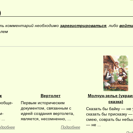
)
ить комментарий необходимо
зарегистрироваться
, либо
войти
олем
к
Вертолет
Молчун-зелье (украи
сказка)
ообще-
Первым историческим
документом, связанным с
Сказать бы байку — не
м-
идеей создания вертолета,
сказать бы присказку —
...
является, несомненно, ...
смею, соврать бы небы
— не ...
дробнее
Подробнее