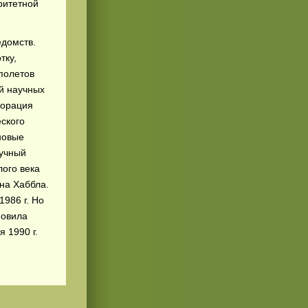
ритетной
едомств.
тку,
полетов
й научных
порация
еского
новые
аучный
лого века
на Хаббла.
1986 г. Но
новила
 1990 г.