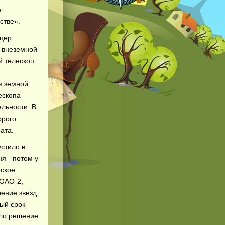
е
стве».
тцер
 внеземной
ой телескоп
я земной
ескопа
льности. В
орого
ата.
стило в
я - потом у
еское
 ОАО-2,
ение звезд
ный срок
ело решение