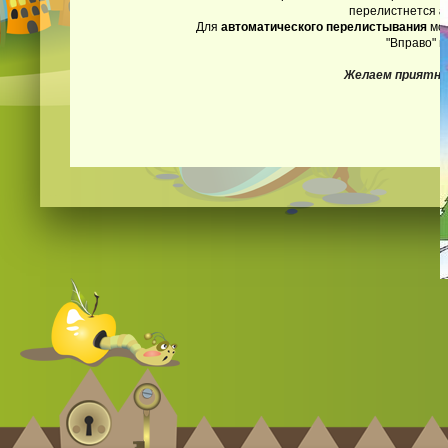
перелистнется
а
Для
автоматического перелистывания
мож
"Вправо" и
Желаем приятно