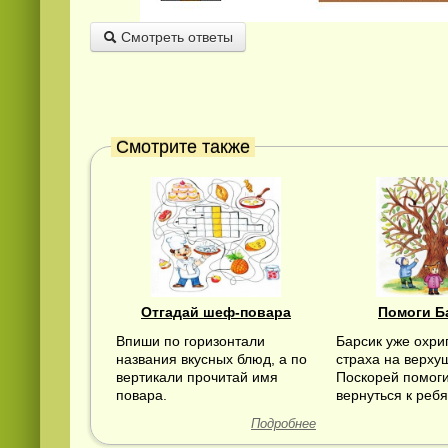
Смотреть ответы
Смотрите также
Смотреть
видео
онлайн
Отгадай шеф-повара
Помоги Б
Впиши по горизонтали
Барсик уже охри
названия вкусных блюд, а по
страха на верху
вертикали прочитай имя
Поскорей помог
повара.
вернуться к ребя
Подробнее