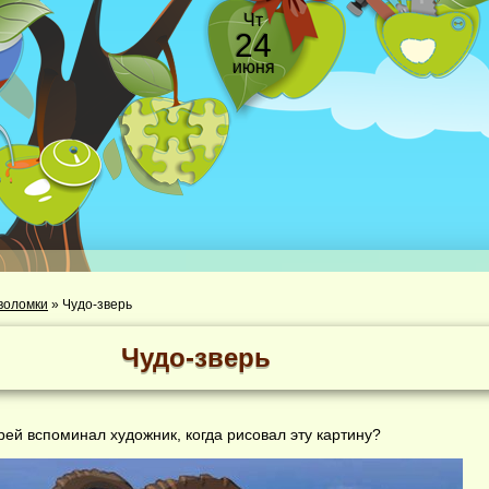
Чт
24
июня
воломки
»
Чудо-зверь
Чудо-зверь
рей вспоминал художник, когда рисовал эту картину?