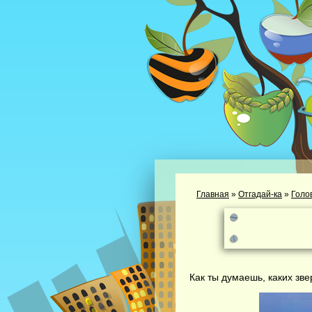
Главная
»
Отгадай-ка
»
Голо
Как ты думаешь, каких зве