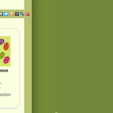
ееся
,
.
робнее