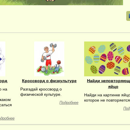
орд
Кроссворд о физкультуре
Найди неповторяющ
яйцо
о на
Разгадай кроссворд о
физической культуре.
Найди на картинке яйцо
 каком
которое не повторяется
Подробнее
саться
Под
дробнее