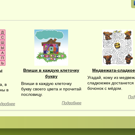
ы
Впиши в каждую клеточку
Медвежата-сладко
букву
Угадай, кому из медвеж
сладкоежек достанется
Впиши в каждую клеточку
а, в
бочонок с мёдом.
букву своего цвета и прочитай
ны в
пословицу.
Под
Подробнее
дробнее