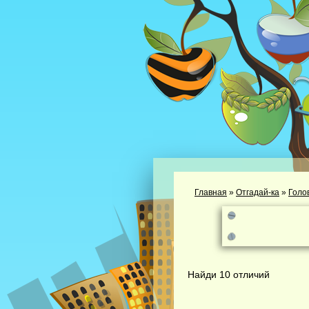
Главная
»
Отгадай-ка
»
Голо
Найди 10 отличий