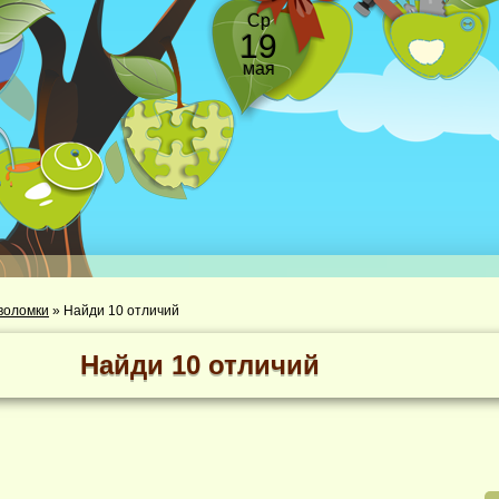
Ср
19
мая
воломки
»
Найди 10 отличий
Найди 10 отличий