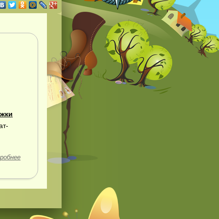
ежки
ат-
робнее