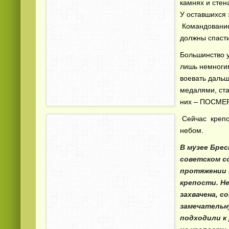
камнях и стен
У оставшихся 
Командование
должны спасти
Большинство у
лишь немногим
воевать даль
Смотреть
видео
онлайн
медалями, ста
них – ПОСМЕ
Сейчас крепос
небом.
В музее Бре
советском с
протяжении 1
крепости. Н
захвачена, с
замечательн
подходили к