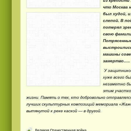
из крепости
что Москва н
был худой, и
слепой. В по
потерял зре
свою фамили
Потрясенные
выстроились
машины сове
замертво
У защитников
хуже всего бы
незаметно бы
этим участко
жизни. Память о тех, кто добровольно отправлялся
лучших скульптурных композиций мемориала «Жажд
вытянутой к реке каской — в другой.
Великая Отечественная война