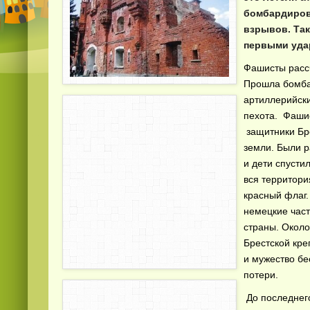
бомбардировщ
взрывов. Так
первыми уда
Фашисты рассч
Прошла бомба
артиллерийск
пехота. Фаши
защитники Бре
земли. Были р
и дети спусти
вся территори
красный флаг.
немецкие част
страны. Окол
Брестской кре
и мужество бе
потери.
До последнег