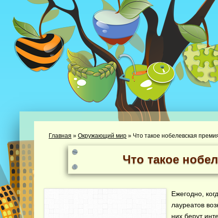
Главная
»
Окружающий мир
»
Что такое нобелевская преми
Что такое нобе
Ежегодно, ког
лауреатов воз
них берут инт