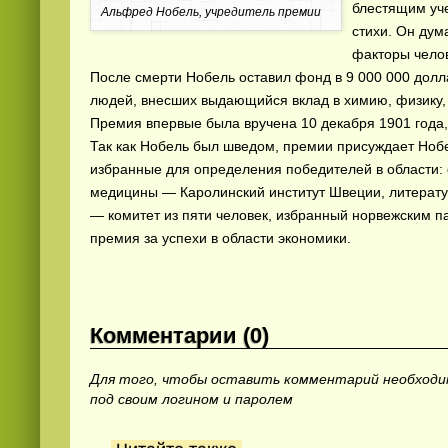
блестящим уч
Альфред Нобель, учредитель премии
стихи. Он дум
факторы челов
После смерти Нобель оставил фонд в 9 000 000 долл
людей, внесших выдающийся вклад в химию, физику, 
Премия впервые была вручена 10 декабря 1901 года,
Так как Нобель был шведом, премии присуждает Ноб
избранные для определения победителей в области:
Смотреть видео
hd
онлайн
медицины — Каролинский институт Швеции, литерат
— комитет из пяти человек, избранный норвежским п
премия за успехи в области экономики.
Комментарии (0)
Для того, чтобы оставить комментарий необход
под своим логином и паролем