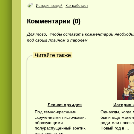
История вещей
Как работает
Комментарии (0)
Для того, чтобы оставить комментарий необход
под своим логином и паролем
Смотреть
kino
онлайн
Читайте также
Лесная орхидея
История 
Под тёмно-красными
Однажды, когда 
скрученными листочками,
были ещё мален
образующими
родители повезл
полураспущенный зонтик,
Новый год в ...
раскачивается ...