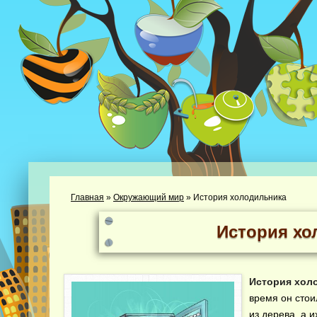
Главная
»
Окружающий мир
»
История холодильника
История хо
История хол
время он стои
из дерева, а 