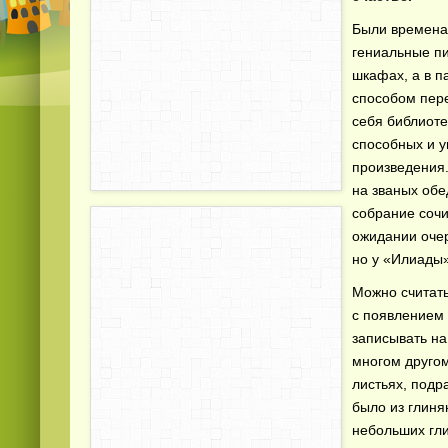
Были времена,
гениальные п
шкафах, а в п
способом пере
себя библиоте
способных и у
произведения.
на званых обе
собрание сочи
ожидании очер
но у «Илиады»
Можно считать
с появлением 
записывать на
многом другом
листьях, подр
было из глиня
небольших гли