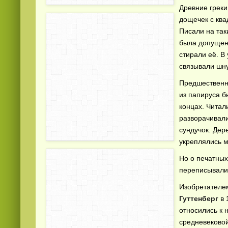
Древние грек
дощечек с ква
Писали на так
была допущена
стирали её. В
связывали шн
Предшественн
Смотреть видео
hd
онлайн
из папируса б
концах. Читал
разворачивали
сундучок. Дер
укреплялись м
Но о печатных
переписывали 
Изобретателе
Гуттенберг
в 
относились к 
средневековой