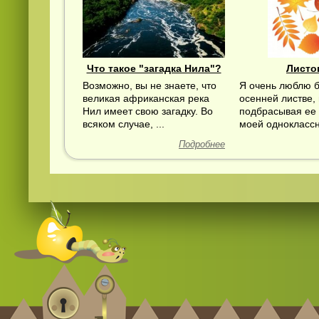
Что такое "загадка Нила"?
Листо
Возможно, вы не знаете, что
Я очень люблю б
великая африканская река
осенней листве,
Нил имеет свою загадку. Во
подбрасывая ее 
всяком случае, ...
моей одноклассни
Смотреть видео
365
онлайн
Подробнее