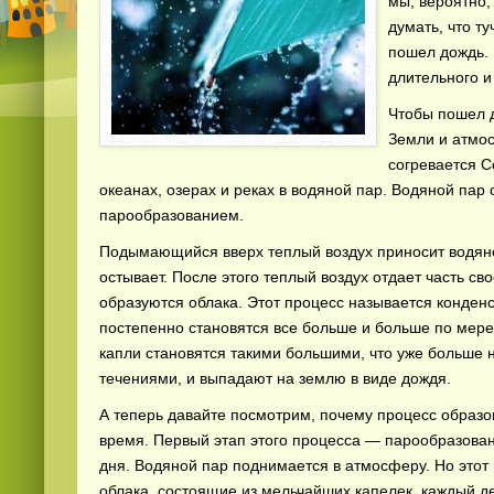
мы, вероятно,
думать, что ту
пошел дождь. 
длительного и
Чтобы пошел 
Земли и атмос
согревается 
океанах, озерах и реках в водяной пар. Водяной пар
парообразованием.
Подымающийся вверх теплый воздух приносит водяно
остывает. После этого теплый воздух отдает часть сво
образуются облака. Этот процесс называется конден
постепенно становятся все больше и больше по мере 
капли становятся такими большими, что уже больше 
течениями, и выпадают на землю в виде дождя.
А теперь давайте посмотрим, почему процесс образо
время. Первый этап этого процесса — парообразован
дня. Водяной пар поднимается в атмосферу. Но это
облака, состоящие из мельчайших капелек, каждый де