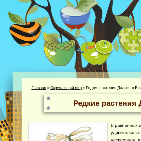
Главная
»
Окружающий мир
»
Редкие растения Дальнего Во
Редкие растения 
В равнинных и
удивительных 
«северяне»:
я