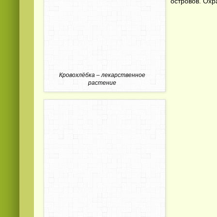
островов. Охр
Кровохлёбка – лекарственное
растение
Смотреть видео
365
онлайн