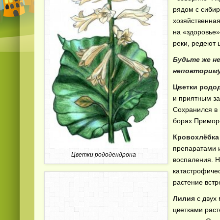
рядом с сибир
хозяйственная
на «здоровье»
реки, редеют
Будьте же н
неповториму
Цветки родо
и приятным за
Сохранился в 
борах Приморс
Кровохлёбка
препаратами 
Цветки рододендрона
воспаления. 
катастрофичес
растение встр
Лилия
с двух
цветками раст