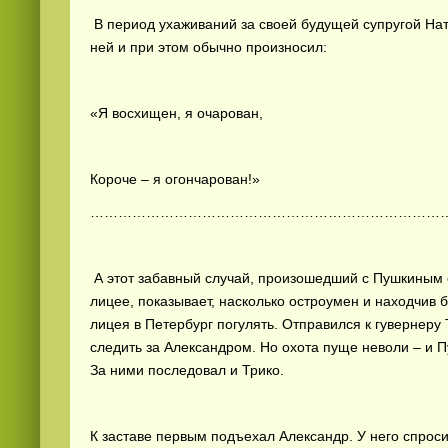
В период ухаживаний за своей будущей супругой На
ней и при этом обычно произносил:
«Я восхищен, я очарован,
Видео
скачать
на телефон бесплатно
Короче – я огончарован!»
…………………………………………………………………
А этот забавный случай, произошедший с Пушкиным 
лицее, показывает, насколько остроумен и находчив 
лицея в Петербург погулять. Отправился к гувернеру Тр
следить за Александром. Но охота пуще неволи – и 
За ними последовал и Трико.
К заставе первым подъехал Александр. У него спрос