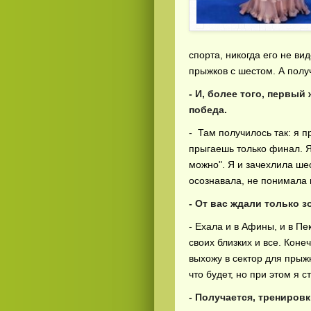
спорта, никогда его не ви
прыжков с шестом. А получ
- И, более того, первый
победа.
- Там получилось так: я п
прыгаешь только финал. Я
можно". Я и зачехлила шес
осознавала, не понимала 
- От вас ждали только з
- Ехала и в Афины, и в Пе
своих близких и все. Конеч
выхожу в сектор для прыж
что будет, но при этом я 
- Получается, тренировк