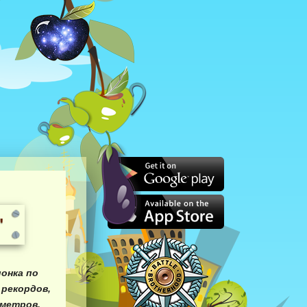
"
онка по
рекордов,
 метров,