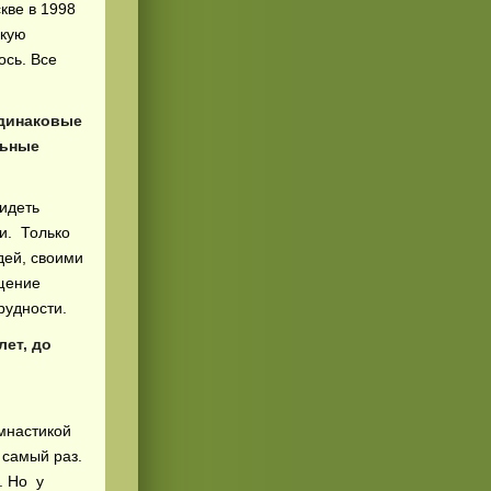
кве в 1998
гкую
ось. Все
одинаковые
льные
видеть
ни. Только
дей, своими
ущение
рудности.
лет, до
имнастикой
 самый раз.
. Но у