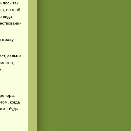
илось так,
р, но я об
о вида
ществовании
и сразу
ест, дальше
 можно,
е
тренера,
этом, когда
ам - будь