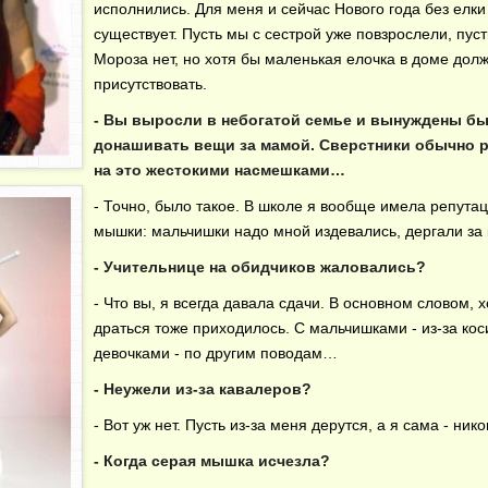
исполнились. Для меня и сейчас Нового года без елки
существует. Пусть мы с сестрой уже повзрослели, пус
Мороза нет, но хотя бы маленькая елочка в доме дол
присутствовать.
- Вы выросли в небогатой семье и вынуждены б
донашивать вещи за мамой. Сверстники обычно 
на это жестокими насмешками…
- Точно, было такое. В школе я вообще имела репута
мышки: мальчишки надо мной издевались, дергали за 
- Учительнице на обидчиков жаловались?
- Что вы, я всегда давала сдачи. В основном словом, х
драться тоже приходилось. С мальчишками - из-за коси
девочками - по другим поводам…
- Неужели из-за кавалеров?
- Вот уж нет. Пусть из-за меня дерутся, а я сама - нико
- Когда серая мышка исчезла?