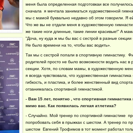
меня была определенная подготовкаи все получилос
сначала я мечтала заниматься художественной гимна
мы с мамой буквально недавно об этом говорили. Я ей
Что же вы не отдали меня в художественную гимнасти
же такие ноги длинные, такие линии красивые!" А мама
"Доча, ну куда ж мы бы вас с сестрой в разные секции
Не было времени на то, чтобы вас водить».
Так мы с сестрой попали в спортивную гимнастику. Ф
родителей просто не было возможности водить нас в 
секции. Хотя, по словам мамы, в художественную мен
я всегда чувствовала, что художественная гимнастика 
гибкость, и пластика, и более женственный вид спорта
отзанималась спортивной гимнастикой.
- Вам 15 лет, понятно , что спортивная гимнастик
мимо вас. Как появилась легкая атлетика?
- Случайно. Мой тренер по спортивной гимнастике п
попробовать себя в прыжках с шестом. А тренер по п
шестом Евгений Трофимов в тот момент работал толь