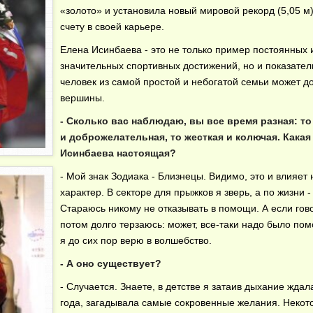
«золото» и установила новый мировой рекорд (5,05 м)
счету в своей карьере.
Елена Исинбаева - это не только пример постоянных 
значительных спортивных достижений, но и показатель
человек из самой простой и небогатой семьи может д
вершины.
- Сколько вас наблюдаю, вы все время разная: то
и доброжелательная, то жесткая и колючая. Какая
Исинбаева настоящая?
- Мой знак Зодиака - Близнецы. Видимо, это и влияет 
характер. В секторе для прыжков я зверь, а по жизни -
Стараюсь никому не отказывать в помощи. А если гово
потом долго терзаюсь: может, все-таки надо было по
я до сих пор верю в волшебство.
- А оно существует?
- Случается. Знаете, в детстве я затаив дыхание ждал
года, загадывала самые сокровенные желания. Некот