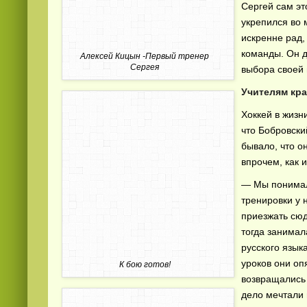
Сергей сам эт
укрепился во 
искренне рад,
команды. Он д
Алексей Кицын -Первый тренер
Сергея
выбора своей 
Учителям кра
Хоккей в жизн
что Бобровский
бывало, что о
впрочем, как 
— Мы понимали
тренировки у 
приезжать сюд
тогда занимал
русского язык
уроков они оп
К бою готов!
возвращались 
дело мечтали 