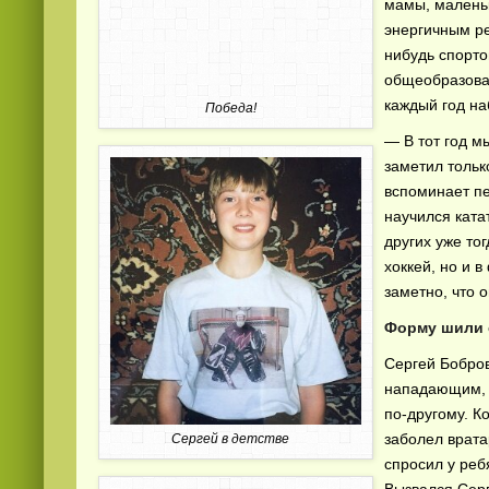
мамы, малень
энергичным ре
нибудь спорто
общеобразова
каждый год н
Победа!
— В тот год м
заметил тольк
вспоминает пе
Смотреть видео
hd
онлайн
научился ката
других уже тог
хоккей, но и 
заметно, что 
Форму шили 
Сергей Бобров
нападающим, 
по-другому. К
заболел врата
Сергей в детстве
спросил у реб