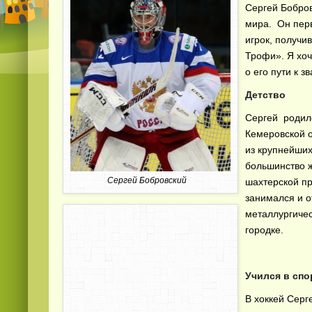
Сергей Бобров
мира. Он перв
игрок, получ
Трофи». Я хоч
о его пути к 
Детство
Сергей родилс
Кемеровской о
из крупнейших
большинство 
Сергей Бобровский
шахтерской п
занимался и о
металлургичес
городке.
Учился в спо
В хоккей Серг