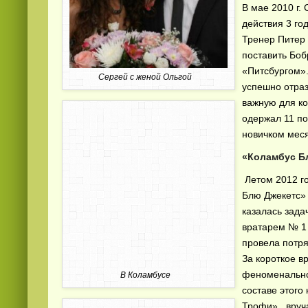
В мае 2010 г.
действия 3 г
Тренер Питер 
поставить Боб
«Питсбургом».
Сергей с женой Ольгой
успешно отраз
важную для ко
одержал 11 по
новичком мес
«Коламбус Б
Летом 2012 г
Блю Джекетс» 
казалась зада
вратарем № 1 
провела потр
За короткое в
феноменальной
В Коламбусе
составе этого
Трофи» , вру