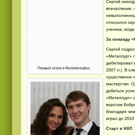
Сергей никогд
впечатление, 
невыполненны
относился сер
ученика, когд
За команду «
Сергей подрос
«Металлург» г
дебютировал в
Первый сезон в Филадельфии
2007 гг.). В 
существенно 
мастерство. О
добиться успе
«Металлург» с
воротам Бобро
благодаря чем
играл до 2010 
Старт в НХЛ