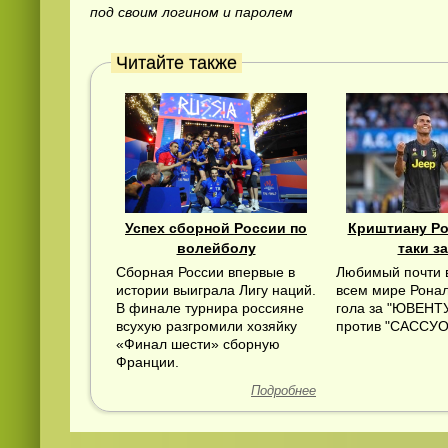
под своим логином и паролем
Читайте также
Успех сборной России по
Криштиану Ро
волейболу
таки з
Сборная России впервые в
Любимый почти 
истории выиграла Лигу наций.
всем мире Ронал
В финале турнира россияне
гола за "ЮВЕНТУ
всухую разгромили хозяйку
против "САССУОЛ
«Финал шести» сборную
Франции.
Подробнее