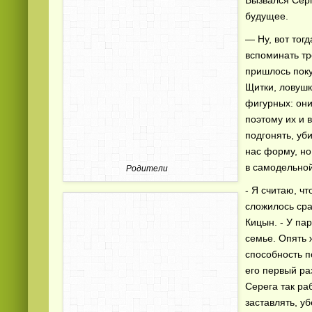
Вызвался Серг
будущее.
— Ну, вот тог
вспоминать тр
пришлось поку
Щитки, ловушк
фигурных: они
поэтому их и 
подгонять, уб
нас форму, но
в самодельно
Родители
- Я считаю, чт
сложилось сра
Кицын. - У па
семье. Опять 
способность п
его первый ра
Серега так ра
заставлять, у