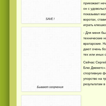
приезжает неч
он с удовольс
показывал мал
SAVE !
воротах, став
играть клюшко
- Для меня бы
технические н
вратарские. Н
дают очень бо
тех или иных 
Сейчас Сергей
Блю Джекетс»
спортивную фо
упорство на т
результатам в 
Бывают огорчения