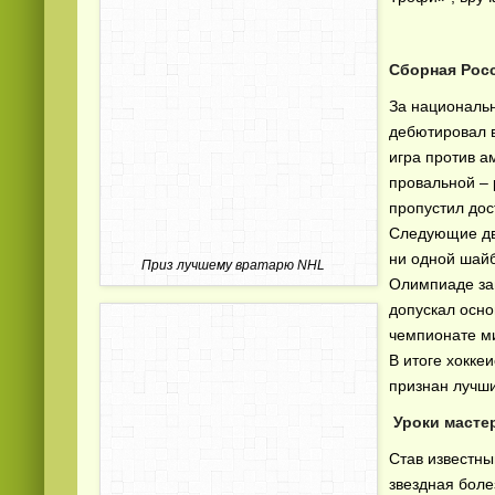
Сборная Рос
За националь
дебютировал в
игра против а
провальной – 
пропустил дос
Следующие две
ни одной шайб
Приз лучшему вратарю NHL
Олимпиаде за
допускал осно
чемпионате м
В итоге хокке
признан лучш
Уроки масте
Став известны
звездная боле