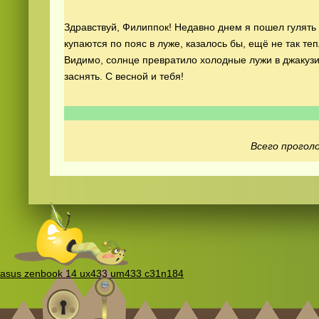
Здравствуй, Филиппок! Недавно днем я пошел гулять и
купаются по пояс в луже, казалось бы, ещё не так те
Видимо, солнце превратило холодные лужи в джакузи)
заснять. С весной и тебя!
Смотреть
видео
онлайн
Всего проголо
asus zenbook 14 ux433 um433 c31n184