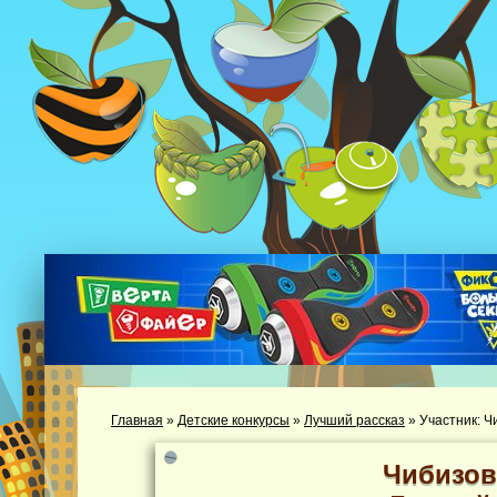
Главная
»
Детские конкурсы
»
Лучший рассказ
»
Участник: 
Чибизов