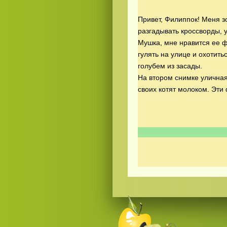
Привет, Филиппок! Меня зо
разгадывать кроссворды, 
Мушка, мне нравится ее 
гулять на улице и охотит
голубем из засады.
На втором снимке уличная
Смотреть
русские
видео онлайн
своих котят молоком. Эт