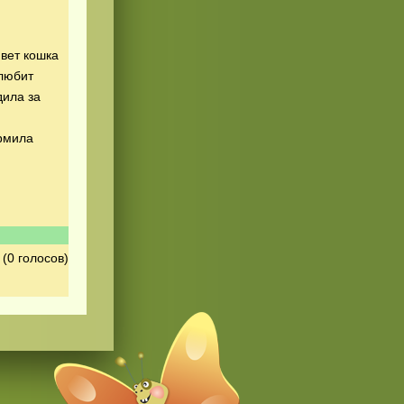
ивет кошка
 любит
дила за
ормила
(0 голосов)