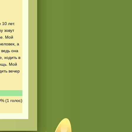
 10 лет.
у зовут
ье. Мой
человек, а
 ведь она
, ходить в
мощь. Мой
дить вечер
0% (1 голос)