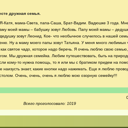
месте дружная семья.
 Я-Катя, мама-Света, папа-Саша, Брат-Вадим. Вадюшке 3 года. Мне
Маму моей мамы – бабушку зовут Любовь. Папу моей мамы – дедушк
дедушку зовут Леонид. Кое- что необычное случилось в нашей сем
еню. Ну а маму моего папы зовут Татьяна. У меня много любимых 
 как святое чадо, которое надо беречь. Я очень люблю свою семью,
гом. Мы дружная семейка. Любим путешествовать, быть на природе
 Если кому-то нужна помощь, то я или мы с братиком придем на по
же наизусть знает, какие кнопки надо нажимать. Еще я люблю прово
 столом. Очень, очень, очень я люблю мою озорную семейку!!!
Всего проголосовало: 1019