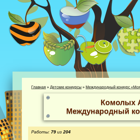
Главная
»
Детские конкурсы
»
Международный конкурс «Моя
Комолых 
Международный ко
Работы:
79
из
204