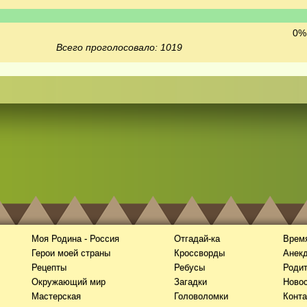
0% 
Всего проголосовало: 1019
Моя Родина - Россия
Отгадай-ка
Время
Герои моей страны
Кроссворды
Анек
Рецепты
Ребусы
Роди
Окружающий мир
Загадки
Новос
Мастерская
Головоломки
Конта