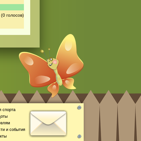
(0 голосов)
 спорта
доты
телям
ти и события
кты