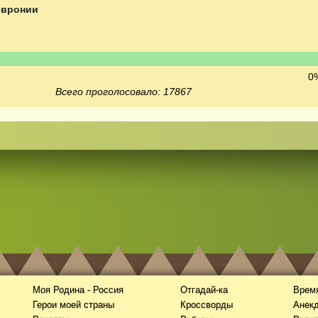
евронии
0%
Всего проголосовало: 17867
Моя Родина - Россия
Отгадай-ка
Время
Герои моей страны
Кроссворды
Анек