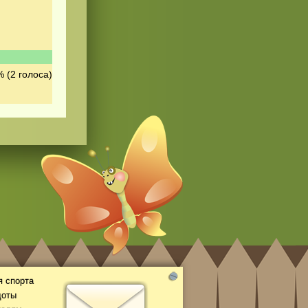
 (2 голоса)
 спорта
доты