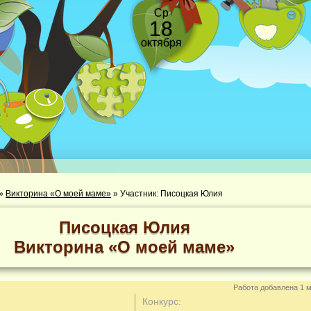
Ср
18
октября
»
Викторина «О моей маме»
»
Участник: Писоцкая Юлия
Писоцкая Юлия
Викторина «О моей маме»
Работа добавлена 1 м
Конкурс: