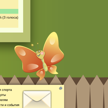
 (3 голоса)
 спорта
доты
телям
ти и события