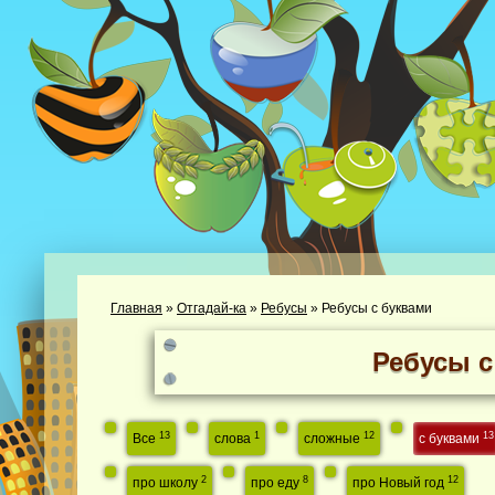
Главная
»
Отгадай-ка
»
Ребусы
»
Ребусы с буквами
Ребусы с
13
1
12
13
Все
слова
сложные
с буквами
2
8
12
про школу
про еду
про Новый год