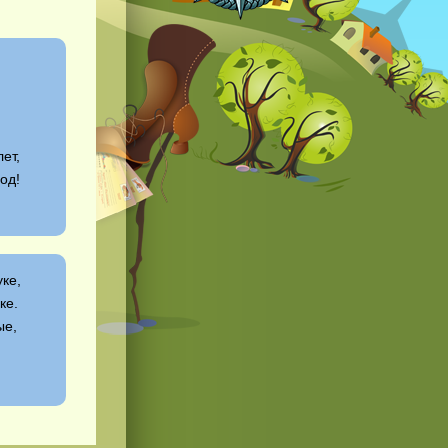
я
.
лет,
од!
ке,
ке.
ые,