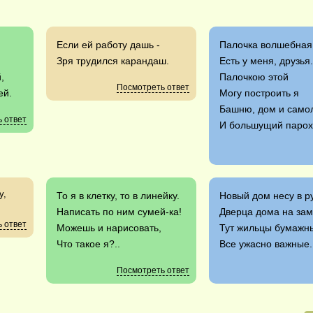
,
Если ей работу дашь -
Палочка волшебна
Зря трудился карандаш.
Есть у меня, друзья
,
Палочкою этой
Посмотреть ответ
ей.
Могу построить я
Башню, дом и само
 ответ
И большущий парох
у,
То я в клетку, то в линейку.
Новый дом несу в ру
Написать по ним сумей-ка!
Дверца дома на зам
 ответ
Можешь и нарисовать,
Тут жильцы бумажн
Что такое я?..
Все ужасно важные.
Посмотреть ответ