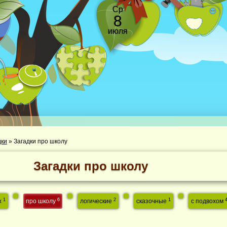
Ср
8
июля
дки
»
Загадки про школу
Загадки про школу
1
6
2
1
х
про школу
логические
сказочные
с подвохом