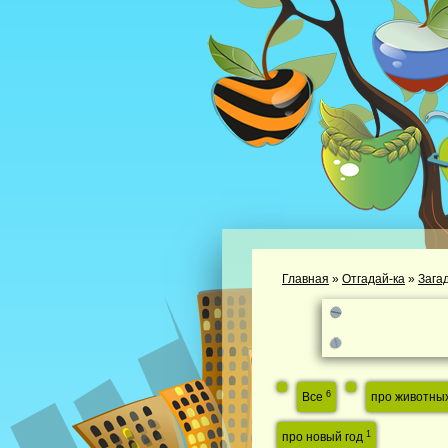
Главная
»
Отгадай-ка
»
Зага
6
Все
про животны
1
про новый год