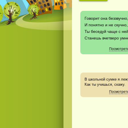
Говорит она беззвучно
И понятно и не скучно,
Ты беседуй чаще с ней
Станешь вчетверо умн
Посмотреть
В школьной сумке я леж
Как ты учишься, скажу.
Посмотреть