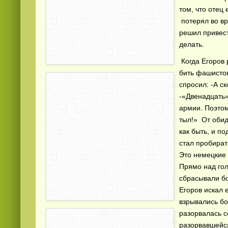
том, что отец 
потерял во вр
решил привест
делать.
Когда Егоров 
бить фашистов,
спросил: -А ск
Смотреть видео
hd
онлайн
-«Двенадцать»
армии. Поэтом
тыл!» От обид
как быть, и п
стал пробират
Это немецкие 
Прямо над гол
сбрасывали бо
Егоров искал 
взрывались бо
разорвалась с
разорвавшейся