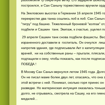
разбомбили ту секретную ветку. Его задарили шокола
построился, и Сан Санычу торжественно вручили орде
На Зееловских высотах в Германии 16 апреля 1945 го
перекрестке два танка сошлись лоб в лоб. Сан Саны
"тигру" под башню. Тяжеленный броневой "колпак" от
подбили и Сашкин танк. Экипаж, к счастью, уцелел п
29 апреля Сашкин танк снова подбили фашисты. Весь
израненного доставили в госпиталь. Он очнулся лиш
напротив здания, где подписывали Акт о капитуляци
врачей, ни на собственные раны – прыгали, плясали,
подтащили к окну, чтобы показать, как после подпи
ПОБЕДА !
В Москву Сан Саныч вернулся летом 1945 года. Долго
Он не писал маме более двух лет, опасаясь, что она з
этой встречи с ней. Понимал, сколько горя принес он
разведке. Но материнская интуиция оказалась тоньше 
долго, не отрываясь, смотрела на Сашку, на его гимн
медалей...