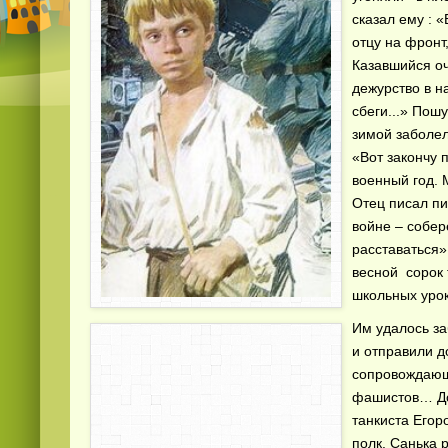
сказал ему : 
отцу на фронт
Казавшийся оч
дежурство в н
сбеги...» Пош
зимой заболел
«Вот закончу 
военный год. 
Отец писал пи
войне – собер
расставаться»
весной сорок 
школьных урок
Им удалось за
и отправили 
сопровождающи
фашистов… До
танкиста Егор
полк. Санька 