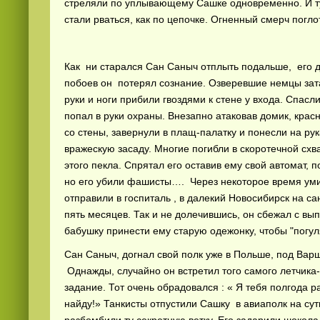
стреляли по уплывающему Сашке одновременно. И ту
стали рваться, как по цепочке. Огненный смерч поглот
Как ни старался Сан Саныч отплыть подальше, его 
побоев он потерял сознание. Озверевшие немцы зат
руки и ноги прибили гвоздями к стене у входа. Спасл
попал в руки охраны. Внезапно атаковав домик, кра
со стены, завернули в плащ-палатку и понесли на рук
вражескую засаду. Многие погибли в скоротечной сх
этого пекла. Спрятал его оставив ему свой автомат,
но его убили фашисты…. Через некоторое время ум
отправили в госпиталь , в далекий Новосибирск на с
пять месяцев. Так и не долечившись, он сбежал с в
бабушку принести ему старую одежонку, чтобы "погуля
Сан Саныч, догнал свой полк уже в Польше, под Варш
Однажды, случайно он встретил того самого летчика-
задание. Тот очень обрадовался : « Я тебя полгода 
найду!» Танкисты отпустили Сашку в авиаполк на сут