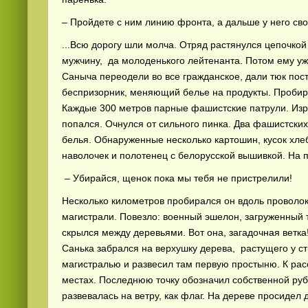
– Пройдете с ним линию фронта, а дальше у него сво
...Всю дорогу шли молча. Отряд растянулся цепочкой
мужчину, да молоденького лейтенанта. Потом ему уже
Саныча переодели во все гражданское, дали тюк пос
беспризорник, меняющий белье на продукты. Пробир
Каждые 300 метров парные фашистские патрули. Изр
попался. Очнулся от сильного пинка. Два фашистских
белья. Обнаруженные несколько картошин, кусок хлеб
наволочек и полотенец с белорусской вышивкой. На 
– Убирайся, щенок пока мы тебя не пристрелили!
Несколько километров пробирался он вдоль проволо
магистрали. Повезло: военный эшелон, загруженный 
скрылся между деревьями. Вот она, загадочная ветк
Санька забрался на верхушку дерева, растущего у с
магистралью и развесил там первую простыню. К рас
местах. Последнюю точку обозначил собственной руба
развевалась на ветру, как флаг. На дереве просидел 