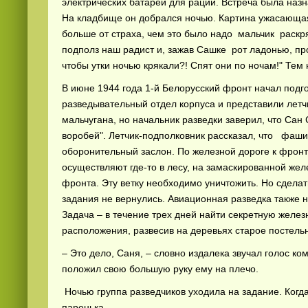
электрических батарей для рации. Встреча была наз
На кладбище он добрался ночью. Картина ужасающая
больше от страха, чем это было надо мальчик раскряк
подполз наш радист и, зажав Сашке рот ладонью, про
чтобы утки ночью крякали?! Спят они по ночам!" Тем
В июне 1944 года 1-й Белорусский фронт начал подго
разведывательный отдел корпуса и представили летч
мальчугана, но начальник разведки заверил, что Са
воробей". Летчик-подполковник рассказал, что фаш
оборонительный заслон. По железной дороге к фронт
осуществляют где-то в лесу, на замаскированной же
фронта. Эту ветку необходимо уничтожить. Но сделат
задания не вернулись. Авиационная разведка также н
Задача – в течение трех дней найти секретную желез
расположения, развесив на деревьях старое постель
– Это дело, Саня, – словно издалека звучал голос ко
положил свою большую руку ему на плечо.
Ночью группа разведчиков уходила на задание. Когда
паренька.