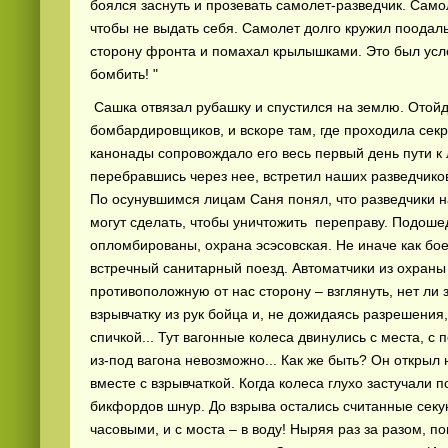
боялся заснуть и прозевать самолет-разведчик. Само
чтобы не выдать себя. Самолет долго кружил поодал
сторону фронта и помахал крылышками. Это был усло
бомбить! "
Сашка отвязал рубашку и спустился на землю. Отойд
бомбардировщиков, и вскоре там, где проходила секр
канонады сопровождало его весь первый день пути к
перебравшись через нее, встретил наших разведчико
По осунувшимся лицам Саня понял, что разведчики на
могут сделать, чтобы уничтожить переправу. Подош
опломбированы, охрана эсэсовская. Не иначе как бое
встречный санитарный поезд. Автоматчики из охран
противоположную от нас сторону – взглянуть, нет ли
взрывчатку из рук бойца и, не дожидаясь разрешения,
спичкой... Тут вагонные колеса двинулись с места, с
из-под вагона невозможно... Как же быть? Он открыл 
вместе с взрывчаткой. Когда колеса глухо застучали 
бикфордов шнур. До взрыва остались считанные сек
часовыми, и с моста – в воду! Ныряя раз за разом, 