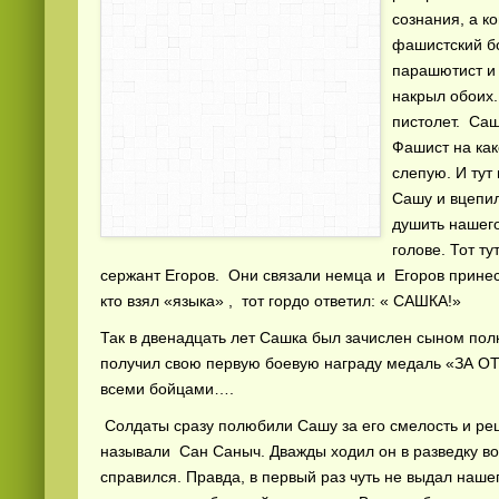
сознания, а ко
фашистский бо
парашютист и
накрыл обоих.
пистолет. Саш
Фашист на как
слепую. И тут
Сашу и вцепил
душить нашего
голове. Тот ту
сержант Егоров. Они связали немца и Егоров принес
кто взял «языка» , тот гордо ответил: « САШКА!»
Так в двенадцать лет Сашка был зачислен сыном полка
получил свою первую боевую награду медаль «ЗА О
всеми бойцами….
Солдаты сразу полюбили Сашу за его смелость и реш
называли Сан Саныч. Дважды ходил он в разведку во
справился. Правда, в первый раз чуть не выдал наше