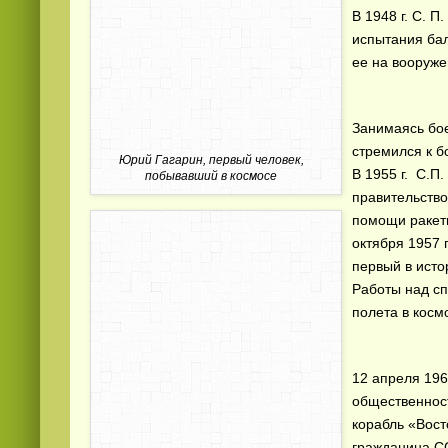
В 1948 г. С. П
испытания бал
ее на вооруже
Занимаясь бо
стремился к б
Юрий Гагарин, первый человек,
В 1955 г. С.П
побывавший в космосе
правительство
помощи ракеты
октября 1957 
первый в исто
Работы над сп
полета в косм
12 апреля 196
общественнос
корабль «Вост
гражданина С