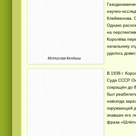
Газодинамиче
научно-исслед
Клейменова. С
Однако расхож
на перспектив
Королёва пере
начальнику от
удалось довес
Мстислав Келдыш
В 1938 г. Кор
Суда СССР. Он
сокращён до 8
был реабилити
навсегда зара
окружающей д
знавших его 
фраза «Шлёпн