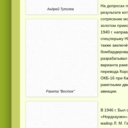
На допросах п
Андрей Туполев
результате ко
сотрясение мо
золотом приис
1940 г. напра
спецтюрьму НК
также заключё
бомбардировщ
разрабатывал
варианта раке
перевода Коро
ОКБ-16 при Ка
ракетными дви
авиации.
Ракета "Восток"
В 1946 г. Был
«Нордхаузен»,
майор Л. М. Г