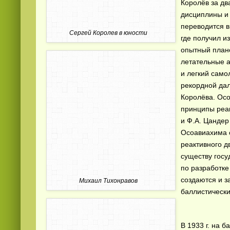
Королёв за дв
дисциплины и 
переводится в
Сергей Королев в юности
где получил и
опытный план
летательные а
и легкий само
рекордной дал
Смотреть видео
hd
онлайн
Королёва. Осо
принципы реак
и Ф.А. Цандер
Осоавиахима 
реактивного д
существу госу
по разработке
создаются и з
Михаил Тихонравов
баллистически
В 1933 г. на 