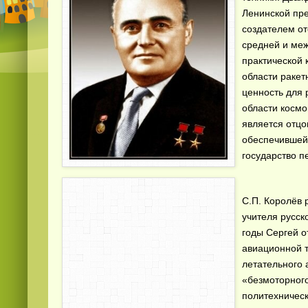
Ленинской пре
создателем от
средней и ме
практической 
области ракет
ценность для 
области космо
является отцо
обеспечившей 
государство п
С.П. Королёв 
учителя русск
годы Сергей о
авиационной т
летательного 
«безмоторного
политехническ