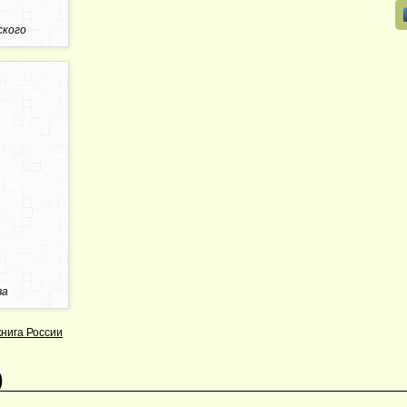
ского
ва
книга России
)