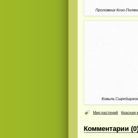
Проломник Козо-Полян
Смотреть
видео
онлайн
Ковыль Сырейщико
Мир растений
Красная 
Комментарии (0