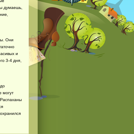
ые
ты думаешь,
ние,
ты. Они
таточно
расивых и
го 3-4 дня,
 до
 могут
. Распаханы
ся
сохранился