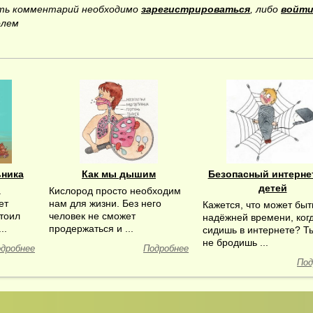
ить комментарий необходимо
зарегистрироваться
, либо
войти
олем
ьника
Как мы дышим
Безопасный интерне
детей
а
Кислород просто необходим
ет
нам для жизни. Без него
Кажется, что может быт
стоил
человек не сможет
надёжней времени, ког
..
продержаться и ...
сидишь в интернете? Т
не бродишь ...
дробнее
Подробнее
Под