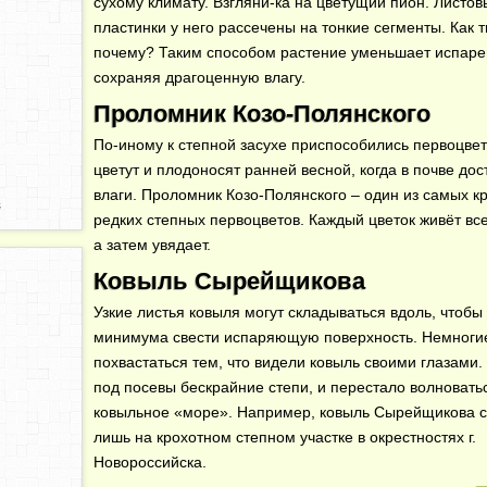
сухому климату. Взгляни-ка на цветущий пион. Листов
пластинки у него рассечены на тонкие сегменты. Как 
почему? Таким способом растение уменьшает испаре
сохраняя драгоценную влагу.
Проломник Козо-Полянского
По-иному к степной засухе приспособились первоцве
цветут и плодоносят ранней весной, когда в почве дос
влаги. Проломник Козо-Полянского – один из самых к
й
редких степных первоцветов. Каждый цветок живёт все
а затем увядает.
Ковыль Сырейщикова
Узкие листья ковыля могут складываться вдоль, чтобы
минимума свести испаряющую поверхность. Немногие
похвастаться тем, что видели ковыль своими глазами
под посевы бескрайние степи, и перестало волновать
ковыльное «море». Например, ковыль Сырейщикова 
лишь на крохотном степном участке в окрестностях г.
Новороссийска.