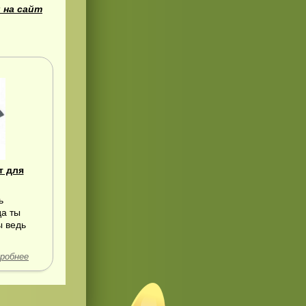
 на сайт
т для
ь
да ты
ы ведь
робнее