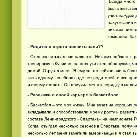
Всегда много 
был ответстве
учил: каждый 
нахулиганил и
никаких никог
компании. Как
- Родители строго воспитывали??
Смотреть
видео
онлайн
- Отец воспитывал очень жестко. Никаких поблажек, 
тренировку в Купчино, на полпути отец обнаружил, чт
домой. Отругал меня. Я ему за это сейчас очень бл
жить одному на сборах, где нет родителей и все при
и форму стирать. Он приучил меня к порядку в мелоч
- Расскажи о своей карьере в баскетболе.
- Баскетбол – это моя жизнь! Мне везет на хороших 
вкладывали и способствовали моему росту и развитию
составе Ленинградского «Спартака» на чемпионате Р
Когда отыграл несколько сезонов в Спартаке, получ
несколько лет меня заметили американцы и я стал в