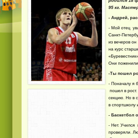
родился 18 ф
95 кг. Масте
- Андрей, ра
- Мой отец ув
Санкт-Петербу
из вечеров он
на курс старш
«Буревестник»
Они поженилис
-Ты пошел р
- Поначалу я 
пошел в рост.
секцию. Но в 
в спортшколу 
- Баскетбол 
- Нет. Учился
проверяли. Лю