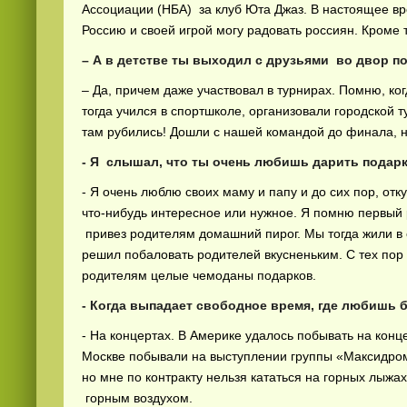
Ассоциации (НБА) за клуб Юта Джаз. В настоящее вре
Россию и своей игрой могу радовать россиян. Кроме 
– А в детстве ты выходил с друзьями во двор п
– Да, причем даже участвовал в турнирах. Помню, ког
тогда учился в спортшколе, организовали городской 
там рубились! Дошли с нашей командой до финала, 
- Я слышал, что ты очень любишь дарить пода
- Я очень люблю своих маму и папу и до сих пор, отк
что-нибудь интересное или нужное. Я помню первый 
привез родителям домашний пирог. Мы тогда жили в 
решил побаловать родителей вкусненьким. С тех пор
родителям целые чемоданы подарков.
- Когда выпадает свободное время, где любишь 
- На концертах. В Америке удалось побывать на конц
Москве побывали на выступлении группы «Максидром
но мне по контракту нельзя кататься на горных лыжа
горным воздухом.