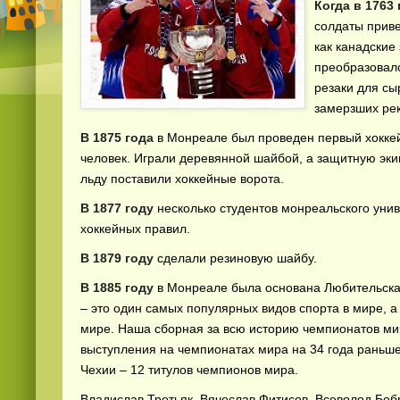
Когда в 1763 
солдаты приве
как канадские
преобразовалс
резаки для сыр
замерзших рек
В 1875 года
в Монреале был проведен первый хоккей
человек. Играли деревянной шайбой, а защитную эки
льду поставили хоккейные ворота.
В 1877 году
несколько студентов монреальского уни
хоккейных правил.
В 1879 году
сделали резиновую шайбу.
В 1885 году
в Монреале была основана Любительская
– это один самых популярных видов спорта в мире, а
мире. Наша сборная за всю историю чемпионатов ми
выступления на чемпионатах мира на 34 года раньше
Чехии – 12 титулов чемпионов мира.
Владислав Третьяк, Вячеслав Фитисов, Всеволод Боб