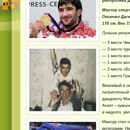
республика Д
Мастер спорт
Окончил Даге
170 см. Вес 
Лучшие резул
— 3 место Че
— 3 место ту
— 1 место мо
— 1 место мо
— 2 место «Б
— 1 место Гра
Вежливый и с
патриотичный
дзюдоисту Ман
Асият – кумыч
и недолго, ув
Мансур стал о
килограмм. На