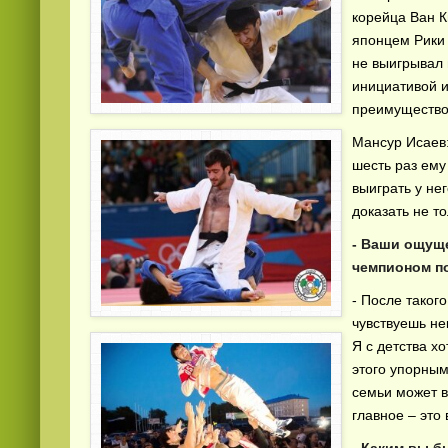
корейца Ван К
японцем Рики 
не выигрывал 
инициативой и
преимущество
Мансур Исаев:
шесть раз ему
Смотреть видео
hd
онлайн
выиграть у не
доказать не то
- Ваши ощуще
чемпионом п
- После таког
чувствуешь не
Я с детства х
этого упорным
семьи может в
главное – это