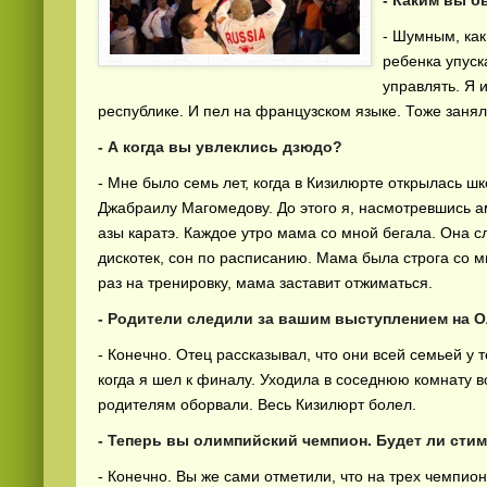
- Каким вы б
- Шумным, как
ребенка упуск
управлять. Я 
республике. И пел на французском языке. Тоже занял
- А когда вы увлеклись дзюдо?
- Мне было семь лет, когда в Кизилюрте открылась ш
Джабраилу Магомедову. До этого я, насмотревшись а
азы каратэ. Каждое утро мама со мной бегала. Она с
дискотек, сон по расписанию. Мама была строга со 
раз на тренировку, мама заставит отжиматься.
- Родители следили за вашим выступлением на 
- Конечно. Отец рассказывал, что они всей семьей у
когда я шел к финалу. Уходила в соседнюю комнату 
родителям оборвали. Весь Кизилюрт болел.
- Теперь вы олимпийский чемпион. Будет ли сти
- Конечно. Вы же сами отметили, что на трех чемпио