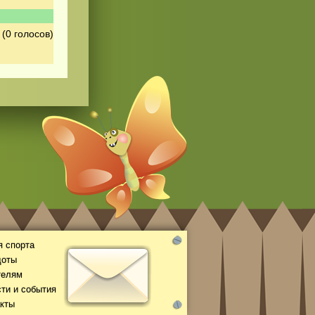
(0 голосов)
 спорта
доты
телям
ти и события
кты