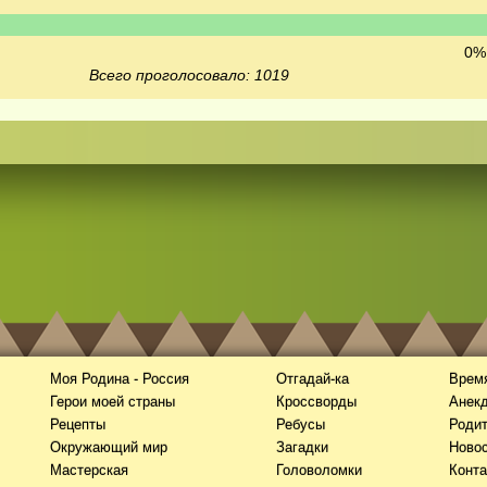
0% 
Всего проголосовало: 1019
Моя Родина - Россия
Отгадай-ка
Время
Герои моей страны
Кроссворды
Анек
Рецепты
Ребусы
Роди
Окружающий мир
Загадки
Новос
Мастерская
Головоломки
Конта