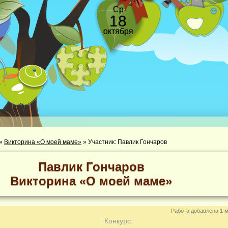
Ср
18
октября
»
Викторина «О моей маме»
»
Участник: Павлик Гончаров
Павлик Гончаров
Викторина «О моей маме»
Работа добавлена 1 м
Конкурс: