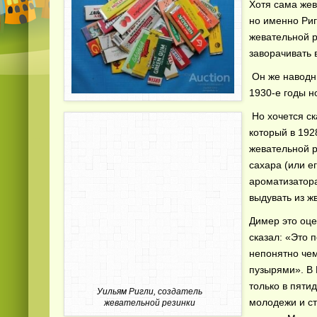
Хотя сама жев
но именно Ри
жевательной р
заворачивать 
Он же наводни
1930-е годы н
Но хочется ск
который в 192
жевательной р
сахара (или е
ароматизатор
выдувать из ж
Димер это оце
сказал: «Это 
непонятно чем
пузырями». В 
только в пяти
Уильям Ригли, создатель
молодежи и ст
жевательной резинки