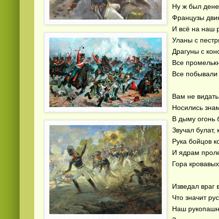
Ну ж был дене
Французы двин
И всё на наш р
Уланы с пестр
Драгуны с кон
Все промельк
Все побывали 
Вам не видать
Носились знам
В дыму огонь 
Звучал булат, 
Рука бойцов к
И ядрам прол
Гора кровавых
Изведал враг 
Что значит ру
Наш рукопашны