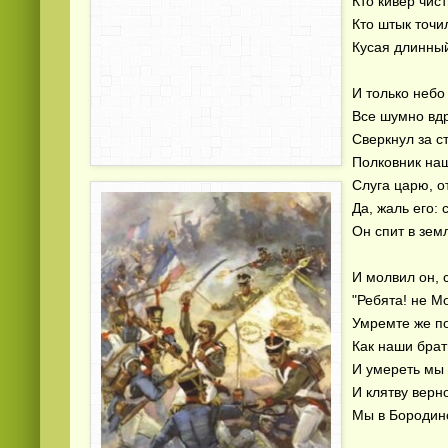
Кто кивер чис
Кто штык точи
Кусая длинный
И только небо
Все шумно вдр
Сверкнул за с
Полковник на
Слуга царю, о
Да, жаль его:
Он спит в зем
И молвил он, 
"Ребята! не М
Умремте же п
Как наши брат
И умереть мы
И клятву верн
Мы в Бородинс