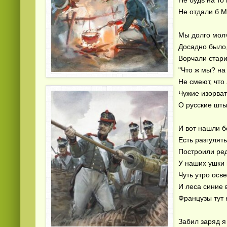
Не будь на то
Не отдали б М
Мы долго молч
Досадно было,
Ворчали стари
"Что ж мы? на
Не смеют, что
Смотреть видео
hd
онлайн
Чужие изорва
О русские шты
И вот нашли б
Есть разгулять
Построили ред
У наших ушки 
Чуть утро осв
И леса синие 
Французы тут к
Забил заряд я 