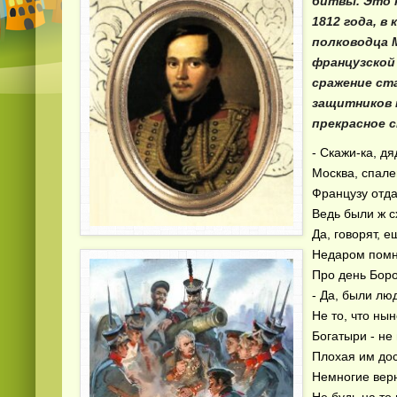
битвы. Это 
1812 года, в
полководца 
французской
сражение ст
защитников 
прекрасное 
- Скажи-ка, д
Москва, спал
Французу отд
Ведь были ж с
Да, говорят, е
Недаром помн
Про день Бор
- Да, были лю
Не то, что ны
Богатыри - не 
Плохая им дос
Немногие верн