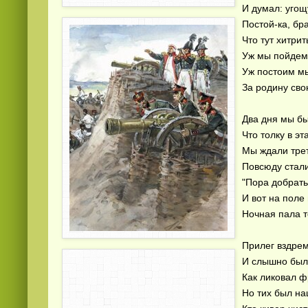
И думал: угощ
Постой-ка, бр
Что тут хитрит
Уж мы пойдем
Уж постоим м
За родину сво
Два дня мы бы
Что толку в эт
Мы ждали трет
Повсюду стал
"Пора добрать
И вот на поле
Ночная пала т
Прилег вздрем
И слышно было
Как ликовал ф
Но тих был на