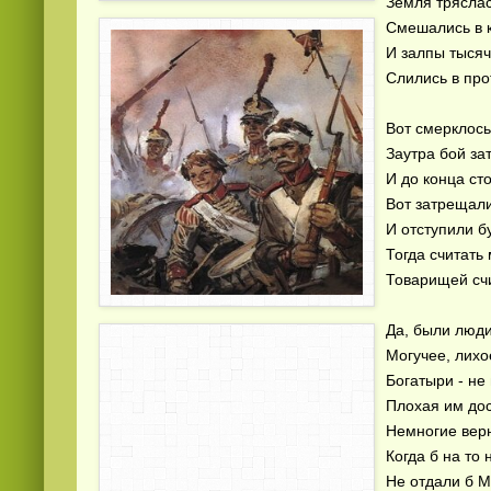
Земля тряслас
Смешались в к
И залпы тысяч
Слились в про
Вот смерклось
Заутра бой за
И до конца сто
Вот затрещал
И отступили б
Тогда считать
Товарищей счи
Да, были люди
Могучее, лихо
Богатыри - не 
Плохая им дос
Немногие верн
Когда б на то 
Не отдали б М