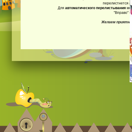
перелистнется
а
Для
автоматического перелистывания
мож
"Вправо" и
Желаем приятно