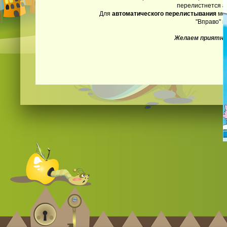
перелистнется
а
Для
автоматического перелистывания
мож
"Вправо" и
Желаем приятно