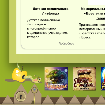
Детская поликлиника
Мемориальны
Литфонда
«Брестская 
геро
Детская поликлиника
Литфонда –
Приглашаем пос
многопрофильное
мемориальный к
медицинское учреждение,
«Брестская креп
которое ...
г. Брест.
Смотреть
видео
онлайн
Подробнее