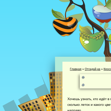
Главная
»
Отгадай-ка
»
Крос
Хочешь узнать, кто идёт в
сколько леток и какого цв
направо.