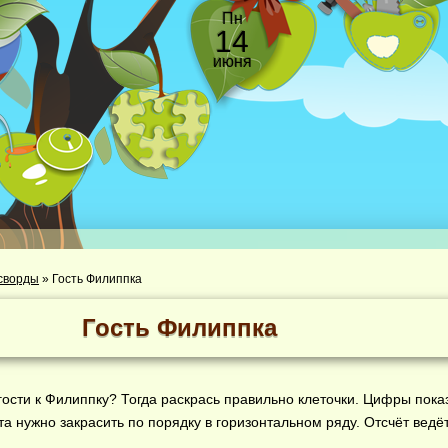
Пн
14
июня
сворды
»
Гость Филиппка
Гость Филиппка
 гости к Филиппку? Тогда раскрась правильно клеточки. Цифры пока
ета нужно закрасить по порядку в горизонтальном ряду. Отсчёт ведё