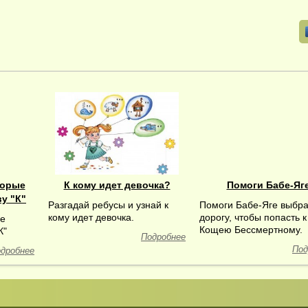
торые
К кому идет девочка?
Помоги Бабе-Яг
у "К"
Разгадай ребусы и узнай к
Помоги Бабе-Яге выбра
кому идет девочка.
дорогу, чтобы попасть к
ые
Кощею Бессмертному.
К"
Подробнее
Под
дробнее