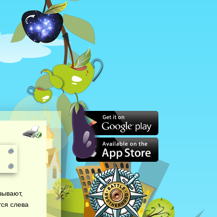
зывают,
тся слева