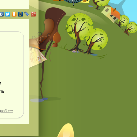
е
ть
робнее