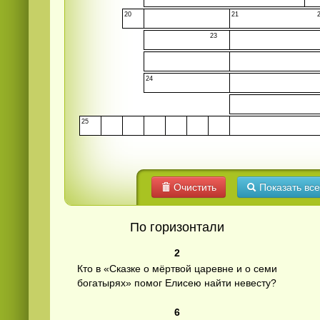
20
21
23
24
25
Смотреть
видео
онлайн
Очистить
Показать все
По горизонтали
2
Кто в «Сказке о мёртвой царевне и о семи
богатырях» помог Елисею найти невесту?
6