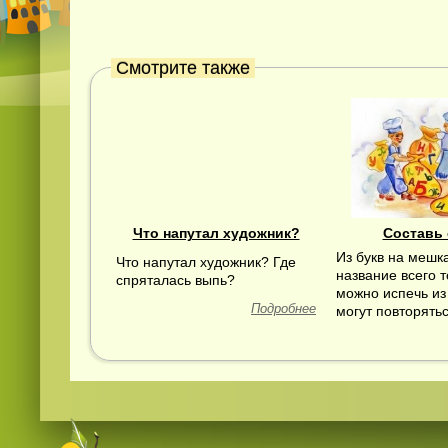
Смотрите также
Что напутал художник?
Составь
Из букв на мешк
Что напутал художник? Где
название всего т
спряталась выпь?
можно испечь из
Подробнее
могут повторятьс