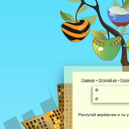
Главная
»
Отгадай-ка
»
Голо
Распутай верёвочки и ты уз