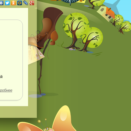
уй
робнее