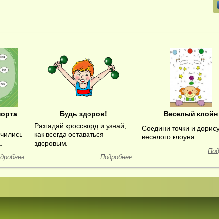
порта
Будь здоров!
Веселый клойн
Разгадай кроссворд и узнай,
Соедини точки и дорис
учились
как всегда оставаться
веселого клоуна.
.
здоровым.
Под
дробнее
Подробнее