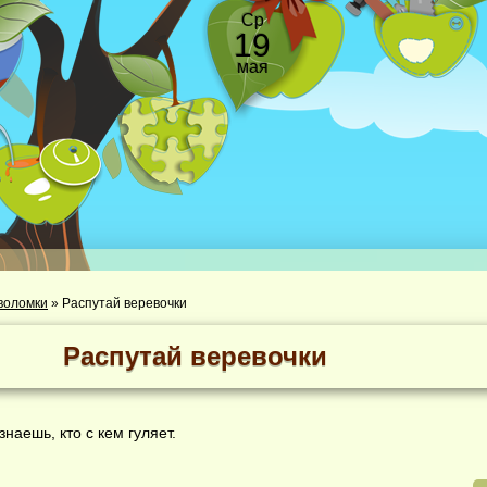
Ср
19
мая
воломки
»
Распутай веревочки
Распутай веревочки
наешь, кто с кем гуляет.