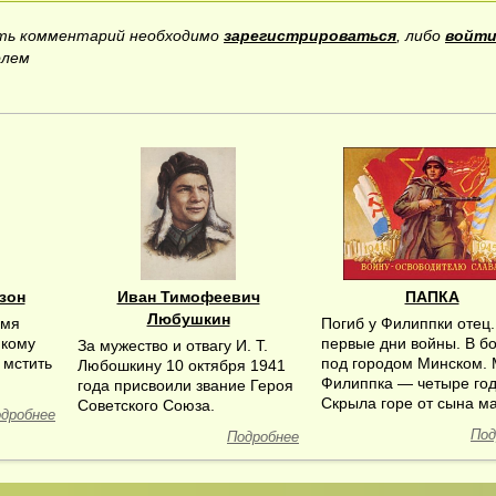
ить комментарий необходимо
зарегистрироваться
, либо
войти
олем
зон
Иван Тимофеевич
ПАПКА
Любушкин
емя
Погиб у Филиппки отец.
якому
первые дни войны. В б
За мужество и отвагу И. Т.
 мстить
под городом Минском.
Любошкину 10 октября 1941
Филиппка — четыре год
года присвоили звание Героя
Скрыла горе от сына ма
Советского Союза.
дробнее
Под
Подробнее