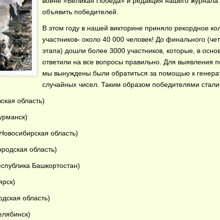
войне «Великая Победа» и редакция нашего журнала
объявить победителей.
В этом году в нашей викторине приняло рекордное ко
участников- около 40 000 человек! До финального (че
этапа) дошли более 3000 участников, которые, в осно
ответили на все вопросы правильно. Для выявления 
мы вынуждены были обратиться за помощью к генера
случайных чисел. Таким образом победителями стали
ская область)
урманск)
Новосибирская область)
родская область)
еспублика Башкортостан)
ярск)
дская область)
елябинск)