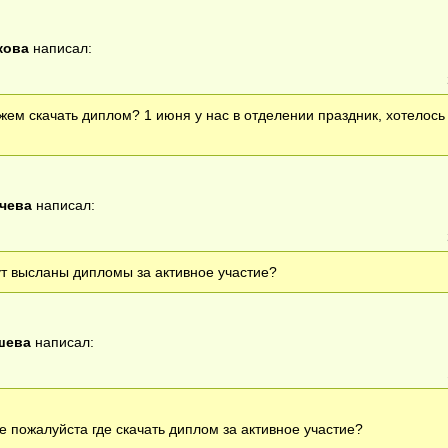
кова
написал:
жем скачать диплом? 1 июня у нас в отделении праздник, хотелось
чева
написал:
ут высланы дипломы за активное участие?
шева
написал:
е пожалуйста где скачать диплом за активное участие?