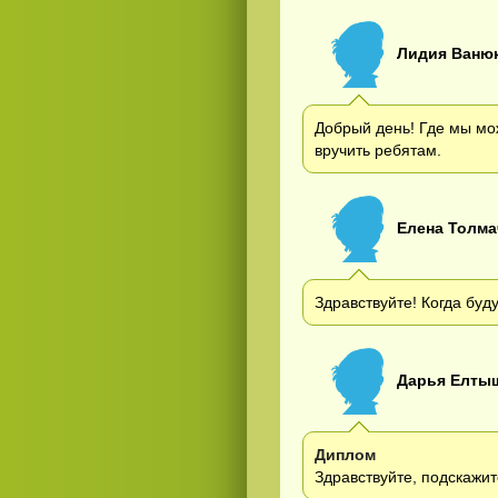
Лидия Ваню
Добрый день! Где мы мо
вручить ребятам.
Елена Толма
Здравствуйте! Когда буд
Дарья Елты
Диплом
Здравствуйте, подскажит