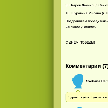
9. Петров Даниил (г. Санк
10. Шуравина Милана (г. 
Поздравляем победителей
активное участие».
Смотреть
kino
онлайн
С ДНЁМ ПОБЕДЫ!
Комментарии (7
Svetlana De
Здравствуйте! Где можно