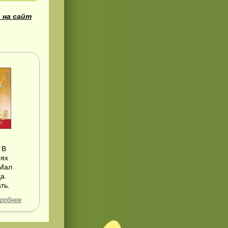
 на сайт
 В
оях
 Мал
а.
ть.
робнее