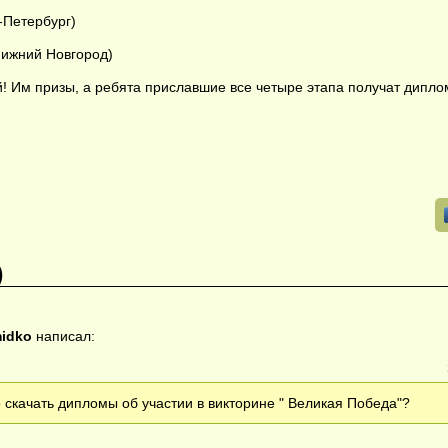
т-Петербург)
Нижний Новгород)
! Им призы, а ребята приславшие все четыре этапа получат дипло
)
midko
написал:
 скачать дипломы об участии в викторине " Великая Победа"?