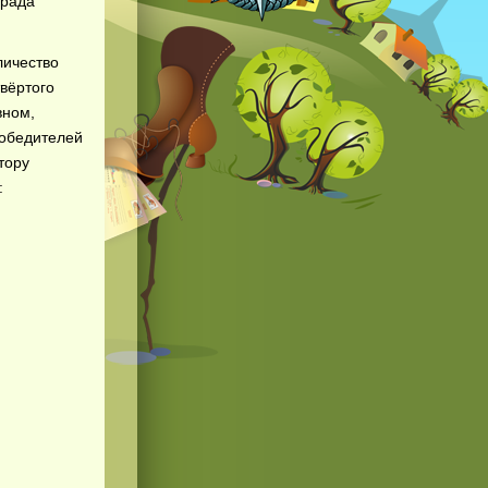
 рада
личество
твёртого
вном,
победителей
тору
: