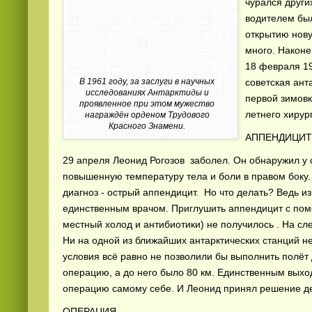
чурался други
водителем был
открытию нов
много. Наконе
18 февраля 19
В 1961 году, за заслуги в научных
советская ант
исследованиях Антарктиды и
первой зимовк
проявленное при этом мужество
летнего хирур
награждён орденом Трудового
Красного Знамени.
АППЕНДИЦ
29 апреля Леонид Рогозов заболел. Он обнаружил у 
повышенную температуру тела и боли в правом боку. 
диагноз - острый аппендицит. Но что делать? Ведь и
единственным врачом. Приглушить аппендицит с помо
местный холод и антибиотики) не получилось . На 
Ни на одной из ближайших антарктических станций н
условия всё равно не позволили бы выполнить полёт
операцию, а до него было 80 км. Единственным вых
операцию самому себе. И Леонид принял решение д
ОПЕРАЦИЯ