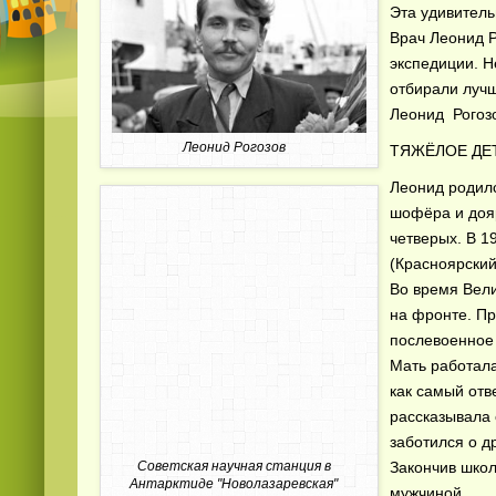
Эта удивитель
Врач Леонид Р
экспедиции. Н
отбирали лучш
Леонид Рогоз
Леонид Рогозов
ТЯЖЁЛОЕ ДЕ
Леонид родилс
шофёра и дояр
четверых. В 1
(Красноярский
Во время Вели
на фронте. Пр
послевоенное 
Мать работала
как самый отв
рассказывала 
заботился о д
Советская научная станция в
Закончив школ
Антарктиде "Новолазаревская"
мужчиной.