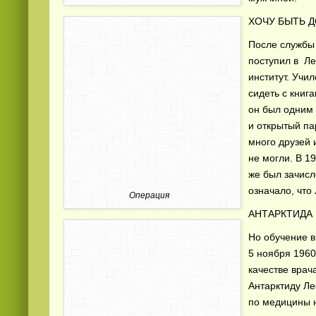
ХОЧУ БЫТЬ 
После службы 
поступил в Л
институт. Учи
сидеть с книг
он был одним 
Смотреть видео
365
онлайн
и открытый па
много друзей 
не могли. В 1
же был зачисл
означало, что
Операция
АНТАРКТИДА
Но обучение в
5 ноября 1960
качестве врач
Антарктиду Ле
по медицины н