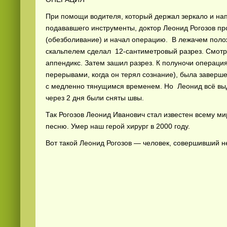
При помощи водителя, который держал зеркало и нап
подававшего инструменты, доктор Леонид Рогозов пр
(обезболивание) и начал операцию. В лежачем полож
скальпелем сделал 12-сантиметровый разрез. Смотря
аппендикс. Затем зашил разрез. К полуночи операци
перерывами, когда он терял сознание), была заверше
с медленно тянущимся временем. Но Леонид всё выд
через 2 дня были сняты швы.
Так Рогозов Леонид Иванович стал известен всему ми
песню. Умер наш герой хирург в 2000 году.
Вот такой Леонид Рогозов — человек, совершивший н