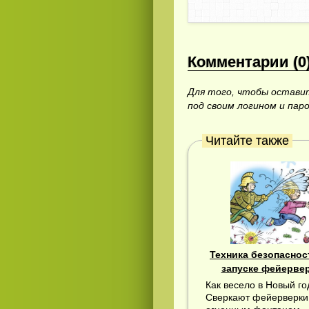
Комментарии (0
Для того, чтобы остав
под своим логином и пар
Читайте также
Техника безопаснос
запуске фейерве
Как весело в Новый го
Сверкают фейерверки