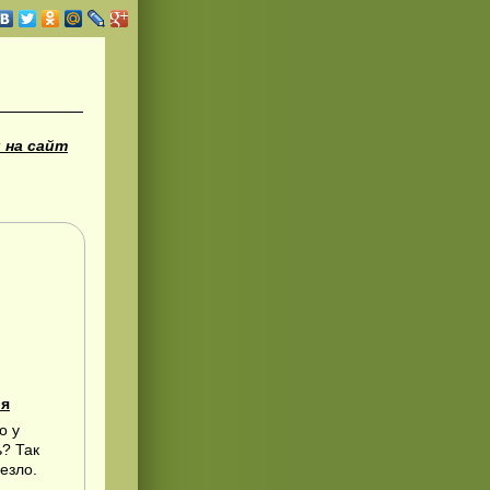
 на сайт
ля
о у
? Так
езло.