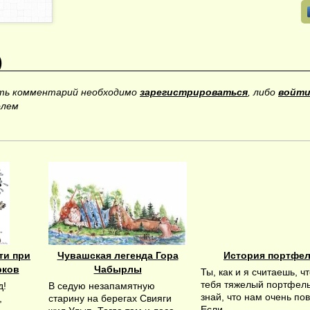
)
ить комментарий необходимо
зарегистрироваться
, либо
войти
олем
ти при
Чувашская легенда Гора
История портфе
рков
Чабырлы
Ты, как и я считаешь, чт
тебя тяжелый портфель
д!
В седую незапамятную
знай, что нам очень пов
,
старину на берегах Свияги
Если ...