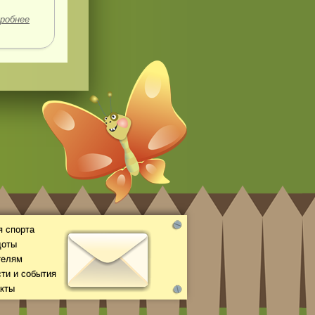
робнее
 спорта
доты
телям
ти и события
кты