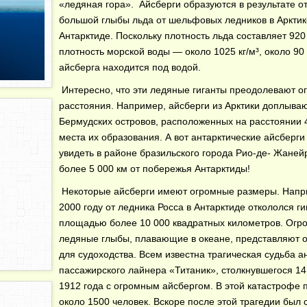
«ледяная гора». Айсберги образуются в результате о
большой глыбы льда от шельфовых ледников в Арктик
Антарктиде. Поскольку плотность льда составляет 920 
плотность морской воды — около 1025 кг/м³, около 9
айсберга находится под водой.
Интересно, что эти ледяные гиганты преодолевают 
расстояния. Например, айсберги из Арктики доплываю
Бермудских островов, расположенных на расстоянии 4
места их образования. А вот антарктические айсберг
увидеть в районе бразильского города Рио-де- Жанейр
более 5 000 км от побережья Антарктиды!
Некоторые айсберги имеют огромные размеры. Напр
2000 году от ледника Росса в Антарктиде откололся ги
площадью более 10 000 квадратных километров. Огр
ледяные глыбы, плавающие в океане, представляют 
для судоходства. Всем известна трагическая судьба а
пассажирского лайнера «Титаник», столкнувшегося 1
1912 года с огромным айсбергом. В этой катастрофе 
около 1500 человек. Вскоре после этой трагедии был 