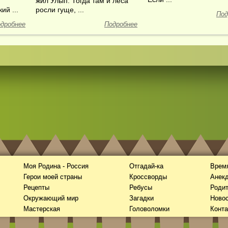
жил Улып. Тогда там и леса
ий ...
росли гуще, ...
Под
дробнее
Подробнее
Моя Родина - Россия
Отгадай-ка
Время
Герои моей страны
Кроссворды
Анек
Рецепты
Ребусы
Роди
Окружающий мир
Загадки
Новос
Мастерская
Головоломки
Конта