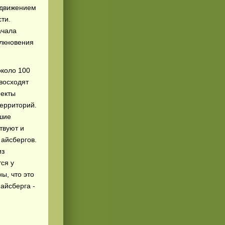
 движением
ти.
ачала
олкновения
около 100
восходят
оекты
ерриторий.
шие
твуют и
 айсбергов.
из
ся у
ы, что это
 айсберга -