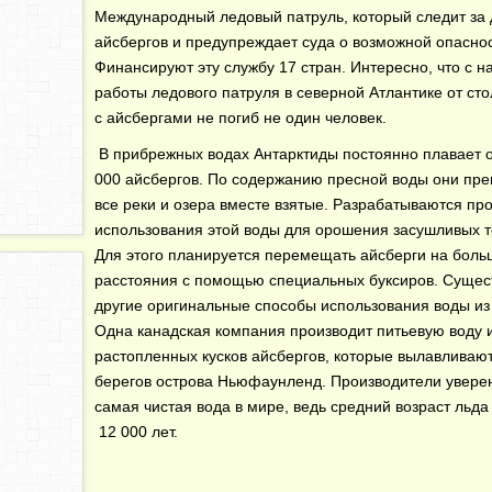
Международный ледовый патруль, который следит за
айсбергов и предупреждает суда о возможной опаснос
Финансируют эту службу 17 стран. Интересно, что с н
работы ледового патруля в северной Атлантике от ст
с айсбергами не погиб не один человек.
В прибрежных водах Антарктиды постоянно плавает 
000 айсбергов. По содержанию пресной воды они пре
все реки и озера вместе взятые. Разрабатываются пр
использования этой воды для орошения засушливых т
Для этого планируется перемещать айсберги на боль
расстояния с помощью специальных буксиров. Сущес
другие оригинальные способы использования воды из
Одна канадская компания производит питьевую воду 
растопленных кусков айсбергов, которые вылавливают
берегов острова Ньюфаунленд. Производители уверен
самая чистая вода в мире, ведь средний возраст льда
12 000 лет.