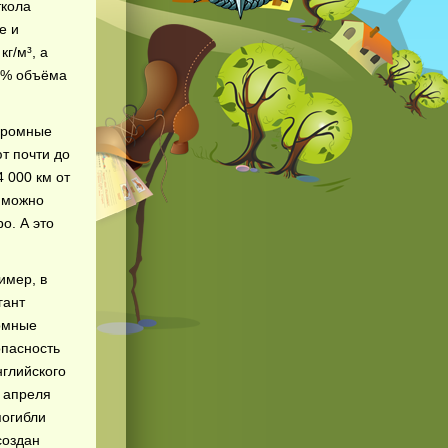
ткола
е и
кг/м³, а
0 % объёма
огромные
т почти до
 000 км от
и можно
о. А это
имер, в
гант
омные
опасность
нглийского
4 апреля
погибли
создан