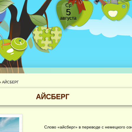
Ср
5
августа
»
АЙСБЕРГ
АЙСБЕРГ
Слово «айсберг» в переводе с немецкого озн