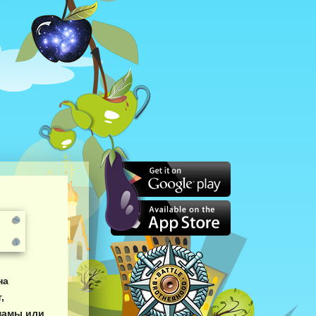
на
,
 мамы или