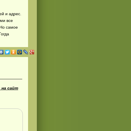
ей и адрес.
ми все
 Но самое
Тогда
 на сайт