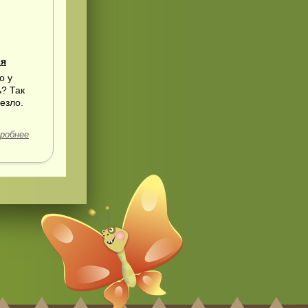
ля
о у
? Так
езло.
робнее