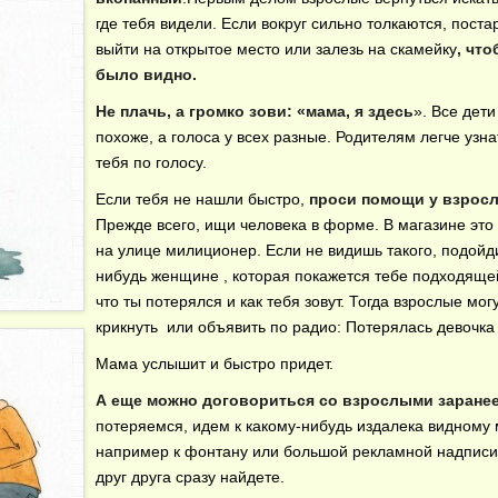
где тебя видели. Если вокруг сильно толкаются, поста
выйти на открытое место или залезь на скамейку
, чт
было видно.
Не плачь, а громко зови: «мама, я здесь
». Все дети
похоже, а голоса у всех разные. Родителям легче узна
тебя по голосу.
Если тебя не нашли быстро,
проси помощи у взрос
Прежде всего, ищи человека в форме. В магазине это
на улице милиционер. Если не видишь такого, подойди
нибудь женщине , которая покажется тебе подходяще
что ты потерялся и как тебя зовут. Тогда взрослые мог
крикнуть или объявить по радио: Потерялась девочка 
Мама услышит и быстро придет.
А еще можно договориться со взрослыми заране
потеряемся, идем к какому-нибудь издалека видному 
например к фонтану или большой рекламной надписи
друг друга сразу найдете.