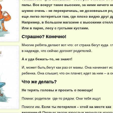
папы. Все вокруг такие высокие, за ними ничего н
шумно очень - не перекричишь, не дозовешься ро
еще легко потеряться там, где плохо видно друг д
Например, в большом магазине с высокими стелл
Или в парке, лесу с густыми кустами.
Страшно? Конечно!
Многие ребята делают вот что: от страха бегут куда г
в надежде, что сейчас догонят родителей.
А к уда бежать-то, не знают!
И, может быть,бегут как раз от мамы. Она начинает ис
ребенка. Она слышит, что он плачет, идет за ним – а о
Что же делать?
Не терять головы и просить о помощи!
Помни: родители где-то рядом. Они тебя ищут.
Помоги им
. Если ты потерялся – стой на месте как
вкопанный
.Первым делом взрослые вернуться искать