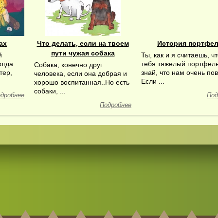
ах
Что делать, если на твоем
История портфе
пути чужая собака
й
Ты, как и я считаешь, чт
огда
тебя тяжелый портфель
Собака, конечно друг
тер,
знай, что нам очень пов
человека, если она добрая и
Если ...
хорошо воспитанная..Но есть
собаки, ...
дробнее
Под
Подробнее