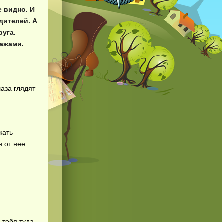
е видно. И
дителей. А
руга.
ажами.
лаза глядят
кать
н от нее.
 тебя туда,