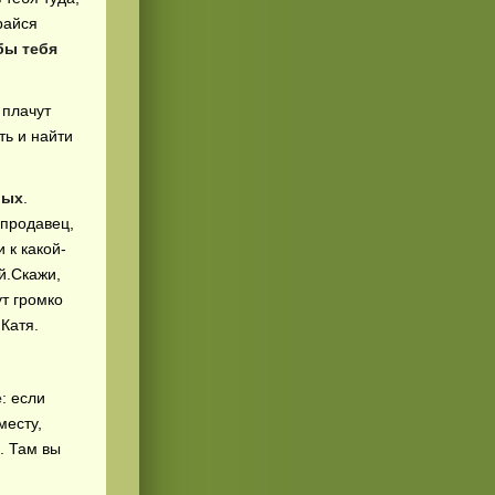
райся
обы тебя
 плачут
ть и найти
лых
.
 продавец,
 к какой-
й.Скажи,
ут громко
Катя.
е
: если
месту,
. Там вы