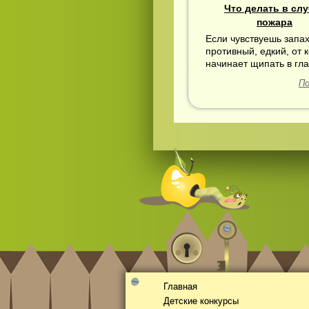
Что делать в слу
пожара
Если чувствуешь запа
противный, едкий, от 
начинает щипать в глаз
По
Смотреть видео
365
онлайн
Главная
Детские конкурсы