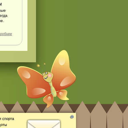
ы
ные
егда
е.
робнее
 спорта
доты