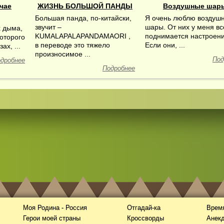
чае
ЖИЗНЬ БОЛЬШОЙ ПАНДЫ
Воздушные шар
Большая панда, по-китайски,
Я очень люблю воздуш
звучит –
шары. От них у меня вс
х дыма,
KUMALAPALAPANDAMAORI ,
поднимается настроени
которого
в переводе это тяжело
Если они, ...
ах, ...
произносимое ...
Под
дробнее
Подробнее
Моя Родина - Россия
Отгадай-ка
Время
Герои моей страны
Кроссворды
Анек