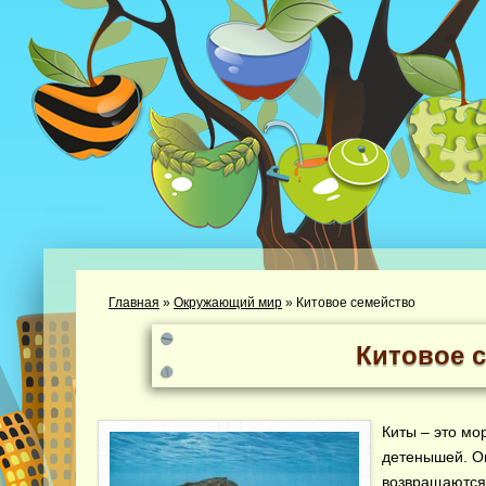
Главная
»
Окружающий мир
»
Китовое семейство
Китовое 
Киты – это м
детенышей. Он
возвращаются 