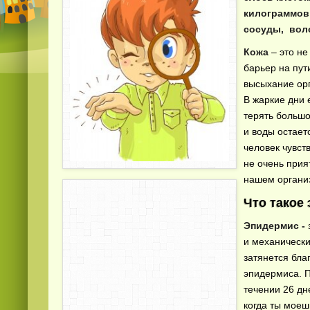
килограммов!
сосуды, вол
Кожа
– это не
барьер на пут
высыхание орг
В жаркие дни 
терять большо
и воды остает
человек чувст
не очень прият
нашем органи
Что такое
Эпидермис -
и механически
затянется бла
эпидермиса. П
течении 26 дн
когда ты моеш