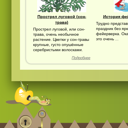
Прострел луговой (сон-
История фе
трава)
Трудно представ
праздник без ярк
Прострел луговой, или сон-
фейерверка. Ока
трава, очень необычное
это очень ...
растение. Цветки у сон-травы
крупные, густо опушённые
серебристыми волосками.
Подробнее