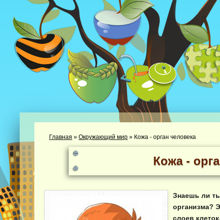
Главная
»
Окружающий мир
»
Кожа - орган человека
Кожа - орг
Знаешь ли т
организма? Э
слоев клеток