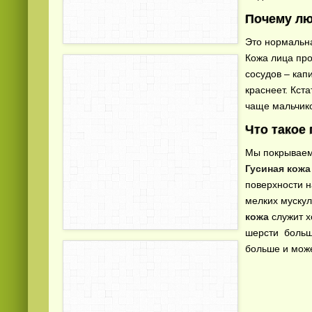
Почему лю
Это нормальна
Кожа лица пр
сосудов – кап
краснеет. Кст
чаще мальчик
Смотреть видео
hd
онлайн
Что такое
Мы покрываемс
Гусиная кожа
поверхности 
мелких муску
кожа
служит х
шерсти больше
больше и може